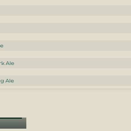
le
rk Ale
g Ale