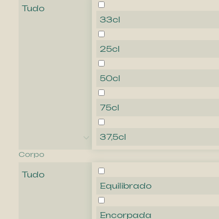
Tudo
33cl
25cl
50cl
75cl
37,5cl
Corpo
Tudo
Equilibrado
Encorpada