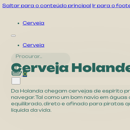
Saltar para o conteúdo principal
Ir para o foot
Cerveja
Cerveja
Procurar...
Cerveja Holand
0
Da Holanda chegam cervejas de espírito pr
navegar. Tal como um bom navio em águas 
equilibrado, direto e afinado para piratas
líquida da vida.