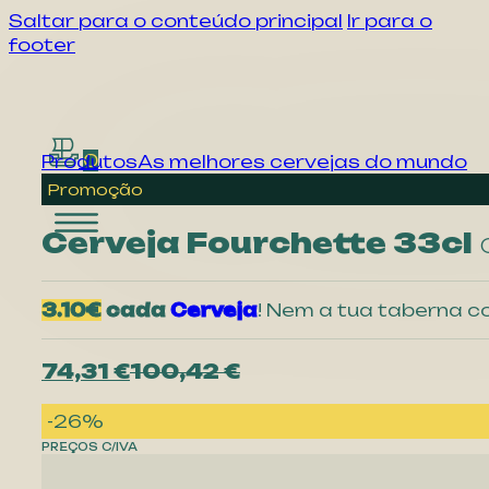
Saltar para o conteúdo principal
Ir para o
footer
0
Produtos
As melhores cervejas do mundo
Promoção
Cerveja Fourchette 33cl
c
3.10€
cada
Cerveja
! Nem a tua taberna c
O
O
74,31
€
100,42
€
preço
preço
original
atual
-26%
era:
é:
PREÇOS C/IVA
100,42 €.
74,31 €.