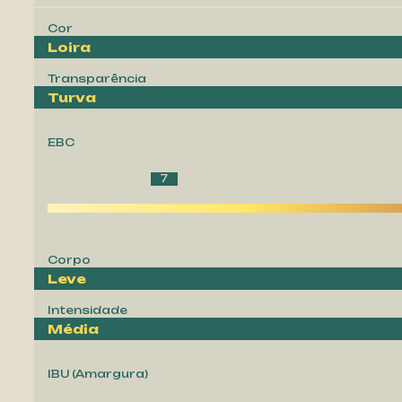
Cor
Loira
Transparência
Turva
EBC
7
Corpo
Leve
Intensidade
Média
IBU (Amargura)