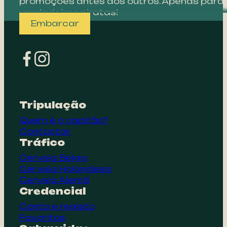
promoções antes dos outros. Apenas para
verdadeiros piratas!
Embarcar
Tripulação
Quem é o capitão?
Contactar
Tráfico
Cerveja Belga
Cerveja Holandesa
Cerveja Alemã
Credencial
Conta e registo
Favoritos